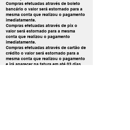
Compras efetuadas através de boleto
bancário o valor será estornado para a
mesma conta que realizou o pagamento
imediatamente.
Compras efetuadas através de pix o
valor será estornado para a mesma
conta que realizou o pagamento
imediatamente.
Compras efetuadas através de cartão de
crédito o valor será estornado para a
mesma conta que realizou o pagamento
e irá aparecer na fatura em até 03 dias
úteis.
Compras efetuadas através de cartão de
débito o valor será estornado para a
mesma conta que realizou o pagamento
imediatamente.
Art. 49. “O consumidor pode desistir da
compra, no prazo de 07 dias a contar de
seu pedido ou do ato de recebimento do
produto.