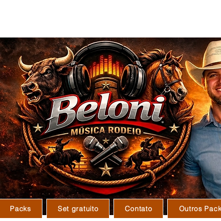
U A L I Z A D O E M J U 
Packs
Set gratuito
Contato
Outros Pac