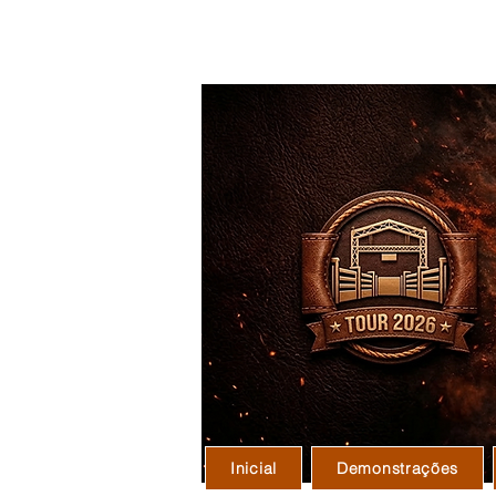
P A C K A T 
Inicial
Demonstrações