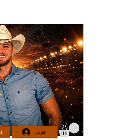
L H O 2 0 2 6
Login
ks