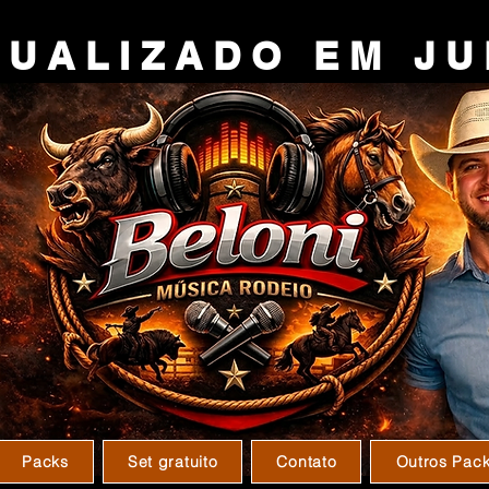
U A L I Z A D O E M J U 
Packs
Set gratuito
Contato
Outros Pac