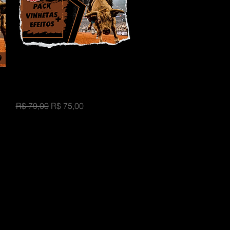
Visualização rápida
VINHETAS + EFEITOS PARA
RODEIO
Preço normal
Preço promocional
R$ 79,00
R$ 75,00