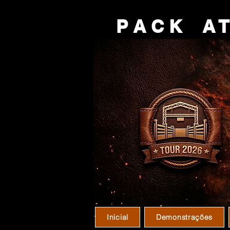
P A C K A T 
Inicial
Demonstrações