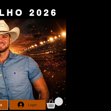
L H O 2 0 2 6
Login
ks