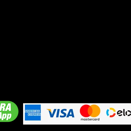
Contato
CPF: 335.631.642-79
Nome Alexandre Beloni
Nome fantasia: Beloni Músic Rodeio
Endereço: Avenida dos Bandeirantes - Ouroeste
WhatsApp 17 99718-4734
E-mail:
alexandredjvo@gmail.com
Horário de Atendimento: Segunda à domingo das
Formas de pagamento